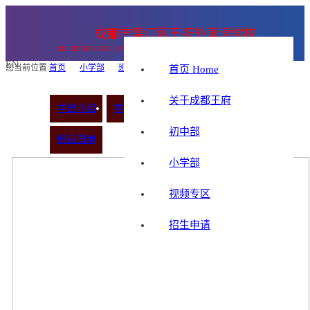
成都市温江区王府外国语学校
CHENGDU ROYAL FOREIGN LANGUAGE SCHOOL
EN
您当前位置:
首页
小学部
班级园地
首页 Home
关于成都王府
学部介绍
学部新闻
学生风采
特色课程
初中部
班级园地
小学部
视频专区
招生申请