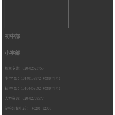
初中部
小学部
招生专线：028-82623755
小 学 部：18148139972（微信同号）
初 中 部：15184469592（微信同号）
人力资源：028-82709577
纪检监督电话：（028）12388