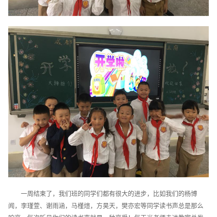
一周结束了，我们班的同学们都有很大的进步，比如我们的杨博
闻，李瑾萱、谢雨涵，马槿煊，方昊天，樊亦宏等同学读书声总是那么