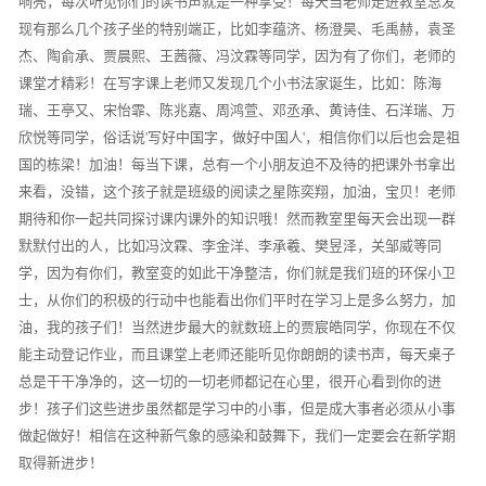
响亮，每次听见你们的读书声就是一种享受！每天当老师走进教室总发
现有那么几个孩子坐的特别端正，比如李蕴济、杨澄昊、毛禹赫，袁圣
杰、陶俞承、贾晨熙、王茜薇、冯汶霖等同学，因为有了你们，老师的
课堂才精彩！在写字课上老师又发现几个小书法家诞生，比如：陈海
瑞、王亭又、宋怡霏、陈兆嘉、周鸿萱、邓丞承、黄诗佳、石洋瑞、万
欣悦等同学，俗话说'写好中国字，做好中国人'，相信你们以后也会是祖
国的栋梁！加油！每当下课，总有一个小朋友迫不及待的把课外书拿出
来看，没错，这个孩子就是班级的阅读之星陈奕翔，加油，宝贝！老师
期待和你一起共同探讨课内课外的知识哦！然而教室里每天会出现一群
默默付出的人，比如冯汶霖、李金洋、李承羲、樊昱泽，关邹威等同
学，因为有你们，教室变的如此干净整洁，你们就是我们班的环保小卫
士，从你们的积极的行动中也能看出你们平时在学习上是多么努力，加
油，我的孩子们！当然进步最大的就数班上的贾宸皓同学，你现在不仅
能主动登记作业，而且课堂上老师还能听见你朗朗的读书声，每天桌子
总是干干净净的，这一切的一切老师都记在心里，很开心看到你的进
步！孩子们这些进步虽然都是学习中的小事，但是成大事者必须从小事
做起做好！相信在这种新气象的感染和鼓舞下，我们一定要会在新学期
取得新进步！