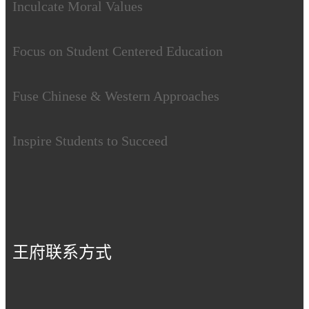
Inculcate Moral Values
Focus on Student Centered Education
Fuse Chinese & Western Approaches
Inspire Students to Succeed
王府联系方式