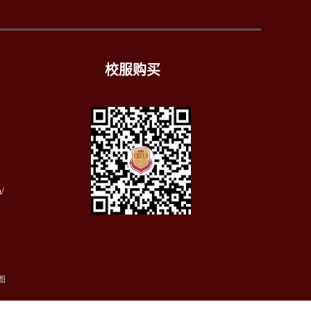
校服购买
）
/
图