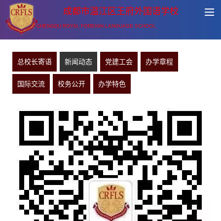
成都市温江区王府外国语学校
CHENGDU ROYAL FOREIGN LANGUAGE SCHOOL
总校长寄语
新闻动态
党建工会
办学章程
国际交流
校务公开
办学特色