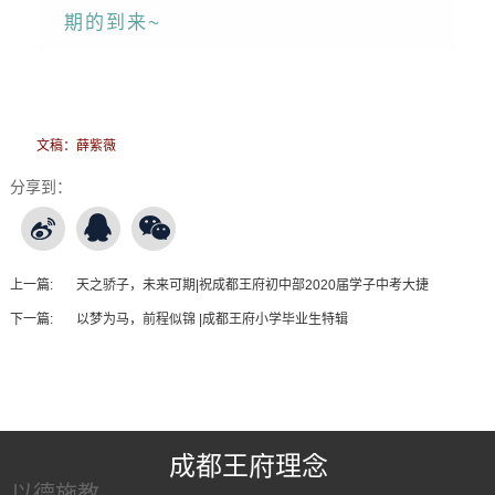
期的到来~
文稿：薛紫薇
分享到：
上一篇:
天之骄子，未来可期|祝成都王府初中部2020届学子中考大捷
下一篇:
以梦为马，前程似锦 |成都王府小学毕业生特辑
王府友情链接
成都王府理念
以德施教