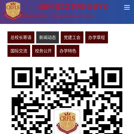
成都市温江区王府外国语学校
CHENGDU ROYAL FOREIGN LANGUAGE SCHOOL
总校长寄语
新闻动态
党建工会
办学章程
国际交流
校务公开
办学特色