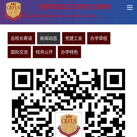
成都市温江区王府外国语学校
CHENGDU ROYAL FOREIGN LANGUAGE SCHOOL
总校长寄语
新闻动态
党建工会
办学章程
国际交流
校务公开
办学特色