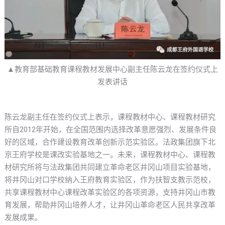
▲教育部基础教育课程教材发展中心副主任陈云龙在签约仪式上
发表讲话
陈云龙副主任在签约仪式上表示，课程教材中心、课程教材研究
所自2012年开始，在全国范围内选择改革意愿强烈、发展条件良
好的区域，合作建设教育改革创新示范实验区。法政集团旗下北
京王府学校是课改实验基地之一。未来，课程教材中心、课程教
材研究所将与法政集团共同建立革命老区井冈山项目实验基地，
将井冈山对口学校纳入王府教育实验区，作为扶智支教示范校，
共享课程教材中心课程改革实验区的各项资源，支持井冈山市教
育发展，帮助井冈山培养人才，让井冈山革命老区人民共享改革
发展成果。