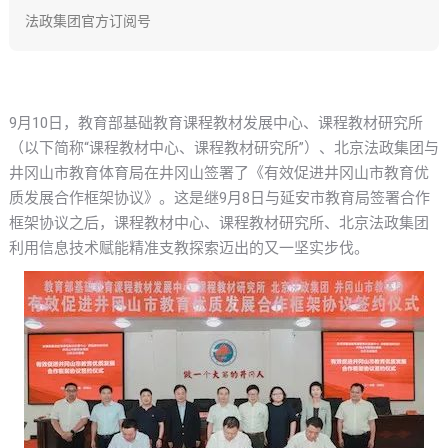
法政集团官方订阅号
9月10日，教育部基础教育课程教材发展中心、课程教材研究所
（以下简称“课程教材中心、课程教材研究所”）、北京法政集团与
井冈山市教育体育局在井冈山签署了《有效促进井冈山市教育优
质发展合作框架协议》。这是继9月8日与延安市教育局签署合作
框架协议之后，课程教材中心、课程教材研究所、北京法政集团
利用信息技术赋能精准支教探索迈出的又一坚实步伐。