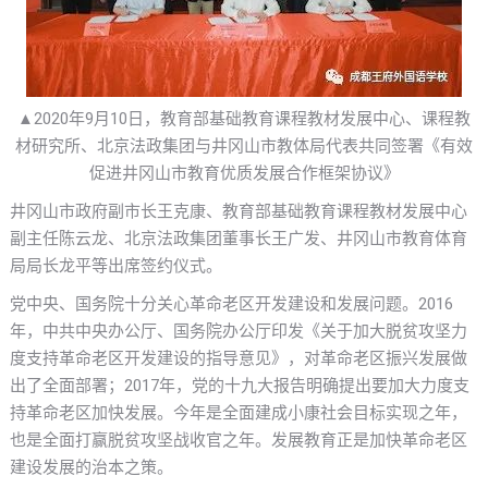
▲2020年9月10日，教育部基础教育课程教材发展中心、课程教
材研究所、北京法政集团与井冈山市教体局代表共同签署《有效
促进井冈山市教育优质发展合作框架协议》
井冈山市政府副市长王克康、教育部基础教育课程教材发展中心
副主任陈云龙、北京法政集团董事长王广发、井冈山市教育体育
局局长龙平等出席签约仪式。
党中央、国务院十分关心革命老区开发建设和发展问题。2016
年，中共中央办公厅、国务院办公厅印发《关于加大脱贫攻坚力
度支持革命老区开发建设的指导意见》，对革命老区振兴发展做
出了全面部署；2017年，党的十九大报告明确提出要加大力度支
持革命老区加快发展。今年是全面建成小康社会目标实现之年，
也是全面打赢脱贫攻坚战收官之年。发展教育正是加快革命老区
建设发展的治本之策。