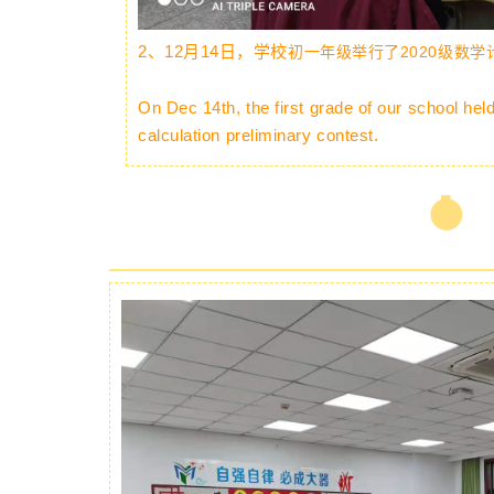
2、12月14日，学校
初一年级举行了2020级数
On Dec 14th, the first grade of our school he
calculation preliminary contest.