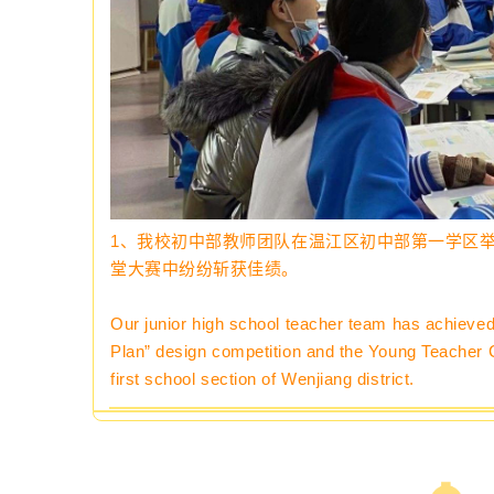
1、
我校初中部教师团队
在
温江区初中部第一学区举
堂大赛中纷纷斩获佳绩。
Our junior high school teacher team has achieved 
Plan” design competition and the Young Teacher 
first school section of Wenjiang district.