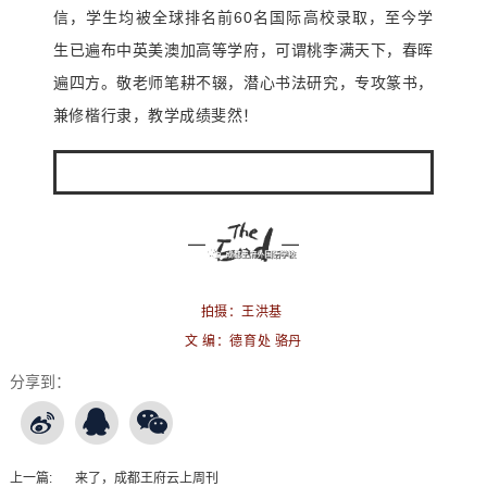
信，学生均被全球排名前60名国际高校录取，至今学
生已遍布中英美澳加高等学府，可谓桃李满天下，春晖
遍四方。敬老师笔耕不辍，潜心书法研究，专攻篆书，
兼修楷行隶，教学成绩斐然！
拍摄：王洪基
文 编：德育处 骆丹
分享到：
上一篇:
来了，成都王府云上周刊