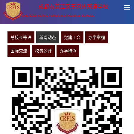
成都市温江区王府外国语学校
CHENGDU ROYAL FOREIGN LANGUAGE SCHOOL
总校长寄语
新闻动态
党建工会
办学章程
国际交流
校务公开
办学特色