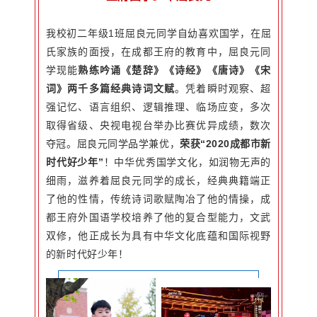
我校初二年级1班屈良元同学自幼喜欢国学，在屈
氏家族的面授，在成都王府的教育中，屈良元同
学现能
熟练吟诵《楚辞》《诗经》《唐诗》《宋
词》两千多篇经典诗词文赋
。凭着瞬时观察、超
强记忆、语言组织、逻辑推理、临场应变，多次
取得省级、央视电视台举办比赛优异成绩，数次
夺冠。屈良元同学品学兼优，
荣获“2020成都市新
时代好少年”
！中华优秀国学文化，如润物无声的
细雨，滋养着屈良元同学的成长，经典典籍端正
了他的性情，传统诗词歌赋陶冶了他的情操，成
都王府外国语学校培养了他的复合型能力，文武
双修，他正成长为具有中华文化底蕴和国际视野
的新时代好少年！