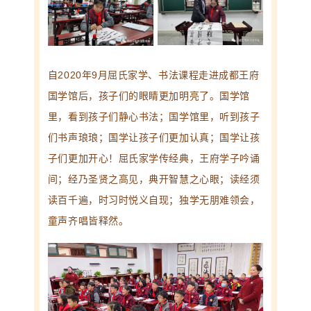
自2020年9月屈氏家学、书法课程走进成都王府
国学馆后，孩子们的眼睛更加明亮了。
国学馆
里，看到孩子们静心书法；国学馆里，听到孩子
们书声琅琅；国学让孩子们更加认真；国学让孩
子们更加开心！
屈氏家学传经典，王府学子吟诵
间；经乃圣贤之高见，典开智慧之心眼；读经须
读百千遍，时习时悦义自现；独学无朋难领会，
童声齐唱皆释然。