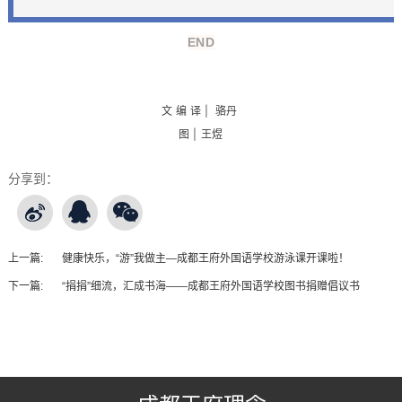
END
文 编 译 | 骆丹
图 | 王煜
分享到：
上一篇:
健康快乐，“游”我做主—成都王府外国语学校游泳课开课啦！
下一篇:
“捐捐”细流，汇成书海——成都王府外国语学校图书捐赠倡议书
王府友情链接