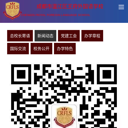
成都市温江区王府外国语学校
CHENGDU ROYAL FOREIGN LANGUAGE SCHOOL
总校长寄语
新闻动态
党建工会
办学章程
国际交流
校务公开
办学特色