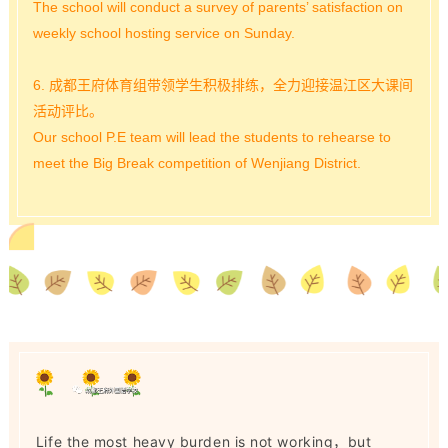
The school will conduct a survey of parents’ satisfaction on
weekly school hosting service on Sunday.
6. 成都王府体育组带领学生积极排练，全力迎接温江区大课间
活动评比。
Our school P.E team will lead the students to rehearse to
meet the Big Break competition of Wenjiang District.
Life the most heavy burden is not working，but