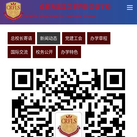
成都市温江区王府外国语学校
CHENGDU ROYAL FOREIGN LANGUAGE SCHOOL
总校长寄语
新闻动态
党建工会
办学章程
国际交流
校务公开
办学特色