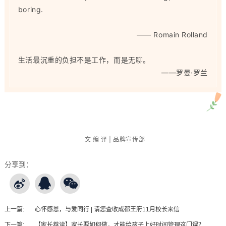
boring.
——
Romain Rolland
生活最沉重的负担不是工作，而是无聊。
——
罗曼·罗兰
文 编 译 | 品牌宣传部
分享到：
上一篇:
心怀感恩，与爱同行 | 请您查收成都王府11月校长来信
下一篇:
【家长荐读】家长要如何做，才能给孩子上好时间管理这门课？