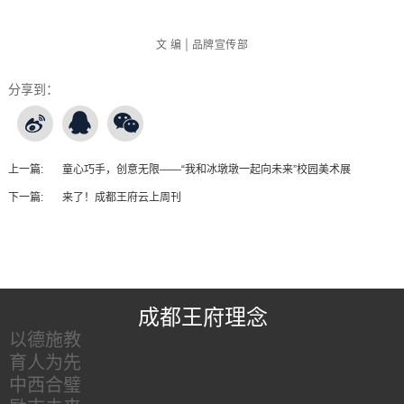
文 编 | 品牌宣传部
分享到：
上一篇:
童心巧手，创意无限——“我和冰墩墩一起向未来”校园美术展
下一篇:
来了！成都王府云上周刊
王府友情链接
成都王府理念
以德施教
育人为先
中西合璧