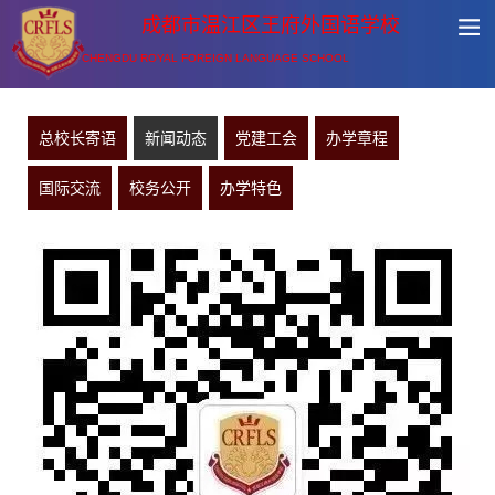
成都市温江区王府外国语学校
CHENGDU ROYAL FOREIGN LANGUAGE SCHOOL
总校长寄语
新闻动态
党建工会
办学章程
国际交流
校务公开
办学特色