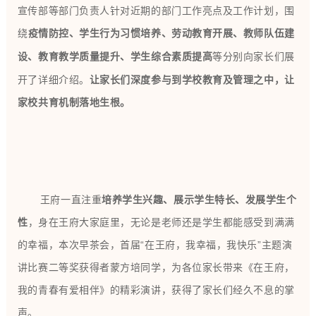
宣传部等部门负责人针对近期的部门工作亮点及工作计划，围
绕
疫情防控、学生行为习惯培养、
劳动教育开展
、
教师队伍建
等分别向家长们展
设、教育教学质量提升
、学生综合素质提高
开了详细介绍。
让家长们深度参与到学校教育及管理之中，让
家校共育机制落地生根。
王府一直注重
培养学生兴趣、展示学生特长、发展学生个
性
，身在王府大家庭里，无论是老师还是学生都能感受到满满
的幸福，本次早茶会，首届“在王府，我幸福，我快乐”主题演
讲比赛二等奖获得者蒙方培同学，为各位家长带来《在王府，
我的青春有爱相伴》的精彩演讲，获得了家长们经久不息的掌
声。