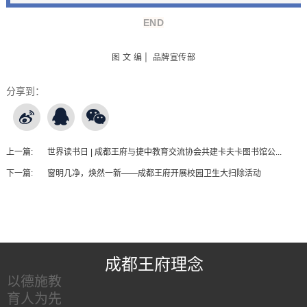
END
图 文 编 | 品牌宣传部
分享到：
上一篇:
世界读书日 | 成都王府与捷中教育交流协会共建卡夫卡图书馆公...
下一篇:
窗明几净，焕然一新——成都王府开展校园卫生大扫除活动
王府友情链接
成都王府理念
以德施教
育人为先