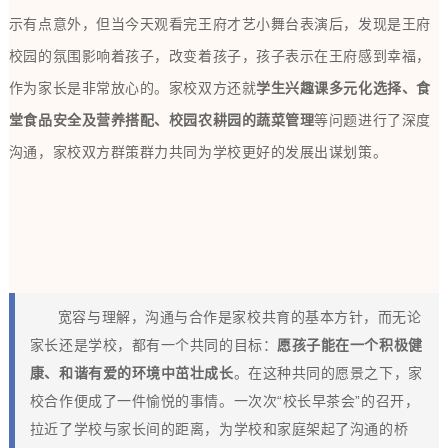
示有点意外，但当今天观看完王府才艺小舞台表演后，发现是王府
校园的氛围影响着孩子，改变着孩子，孩子表示在王府感到幸福，
作为家长是非常放心的。
家校双方还就
学生兴趣课多元化选择、食
堂食品安全及营养搭配、校园农耕园的蔬菜管理
等问题进行了深度
沟通，
家校双方群策群力共同为学校更好的发展出谋划策。
宽容与理解，沟通与合作是家校共育的基本方针，而无论
家长还是学校，都有一个共同的目标：
愿孩子能在一个积极健
康、和谐有爱的环境中茁壮成长
。在这种共同的愿景之下，家
校合作便成了一件愉悦的事情。一次次“校长早茶会”的召开，
拉近了学校与家长间的距离，为学校和家庭架起了沟通的桥