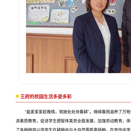
王府的校园生活多姿多彩
“鉏麦家家趁晚晴，筑陂处处待春耕”。绵绵春雨滋养了万
进素质教育，促进学生德智体美劳全面发展，加强劳动教育，体
了各种秧苗以供学生在耕种中与大自然零距离接触，在劳作中学