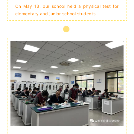
On May 13, our school held a physical test for
elementary and junior school students.