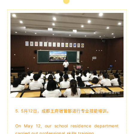
5. 5月12日，成都王府宿管部进行专业技能培训。
On May 12, our school residence department
carried out professional skills training.