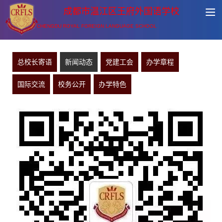
成都市温江区王府外国语学校
CHENGDU ROYAL FOREIGN LANGUAGE SCHOOL
总校长寄语
新闻动态
党建工会
办学章程
国际交流
校务公开
办学特色