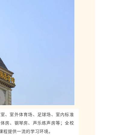
教室、室外体育场、足球场、室内标准
形体房、钢琴房、声乐练声房等；全校
课程提供一流的学习环境。