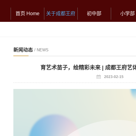
首页 Home
关于成都王府
初中部
小学部
新闻动态
/ NEWS
育艺术苗子，绘精彩未来 | 成都王府
2023-02-15