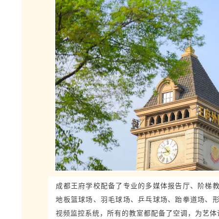
成都王府学校配备了专业的多媒体报告厅、阶梯
地板篮球场、羽毛球场、乒乓球场、跆拳道场、
视频监控系统，所有的教室都配备了空调，为艺体