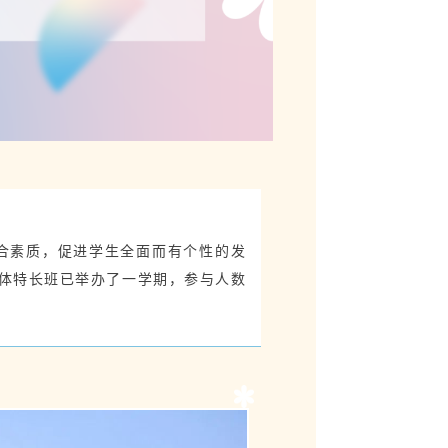
综合素质，促进学生全面而有个性的发
体特长班已举办了一学期，参与人数