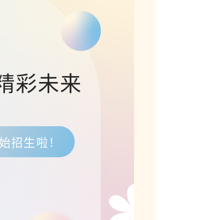
精彩未来
始招生啦！