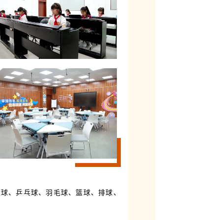
足球、乒乓球、羽毛球、篮球、排球、