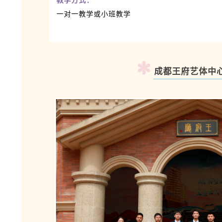
教学方式：
一对一教学或小班教学
成都王府艺体中