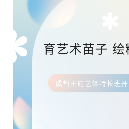
育艺术苗子 绘
成都王府艺体特长班开