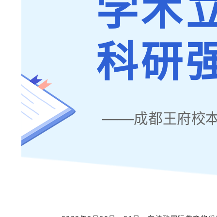
学术
科研
——
成都王府校