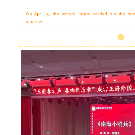
On Apr 14, the school library carried out the bo
students.