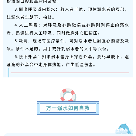
指清除口腔和鼻腔内杂物。
3.倒出呼吸道内积水：救人者半跪，顶住溺水者的腹部，
让溺水者头朝下，拍背。
4.人工呼吸：对呼吸及心跳微弱或心跳刚刚停止的溺水
者，迅速进行人工呼吸，同时做胸外心脏按压。
5.吸氧：现场有医疗条件，可对溺水者注射强心药物及吸
氧。条件不足的，用手或针刺溺水者的人中等穴位。
6.脱下外套：如果溺水者身上穿着外套，要尽早脱下，湿
漉漉的外套会带走身体热能，产生低温伤害。
万一溺水如何自救