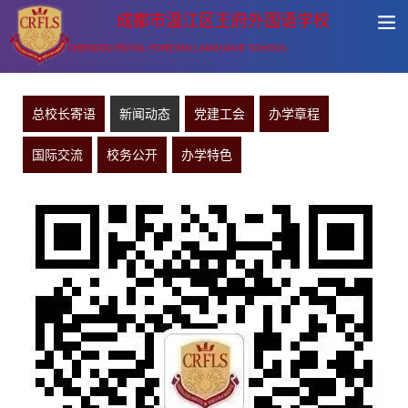
成都市温江区王府外国语学校
CHENGDU ROYAL FOREIGN LANGUAGE SCHOOL
总校长寄语
新闻动态
党建工会
办学章程
国际交流
校务公开
办学特色