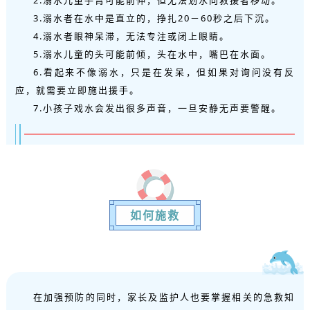
2.溺水儿童手臂可能前伸，但无法划水向救援者移动。
3.溺水者在水中是直立的，挣扎20－60秒之后下沉。
4.溺水者眼神呆滞，无法专注或闭上眼睛。
5.溺水儿童的头可能前倾，头在水中，嘴巴在水面。
6.看起来不像溺水，只是在发呆，但如果对询问没有反
应，就需要立即施出援手。
7.小孩子戏水会发出很多声音，一旦安静无声要警醒。
如何施救
在加强预防的同时，家长及监护人也要掌握相关的急救知