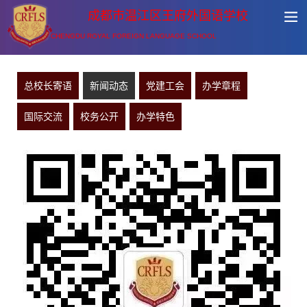
成都市温江区王府外国语学校
CHENGDU ROYAL FOREIGN LANGUAGE SCHOOL
总校长寄语
新闻动态
党建工会
办学章程
国际交流
校务公开
办学特色