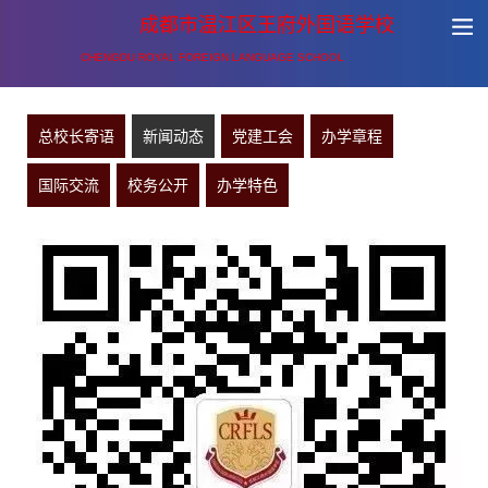
成都市温江区王府外国语学校
CHENGDU ROYAL FOREIGN LANGUAGE SCHOOL
总校长寄语
新闻动态
党建工会
办学章程
国际交流
校务公开
办学特色