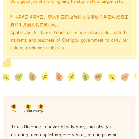
Do a good job of the Qingming holiday shift arrangements.
6. 4月6日-4月9日，澳大利亚巴拉瑞特文法学校访学团与成都王
府师生开展文化交流活动。
April 6-april 9, Barrett Grammar School of Australia, with the
students and teachers of Chengdu government to carry out
cultural exchange activities.
True diligence is never blindly busy, but always
creating, accomplishing everything, and improving