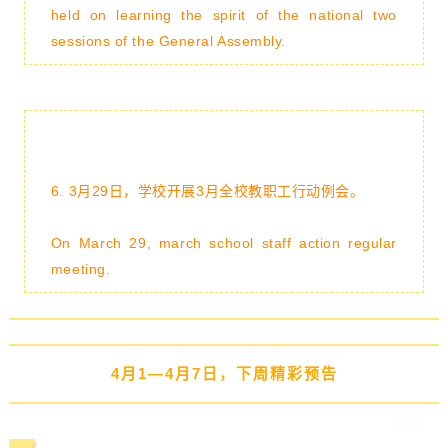
held on learning the spirit of the national two
sessions of the General Assembly.
6.
3月29日，学校开展3月全校教职工行动例会。
On March 29, march school staff action regular
meeting.
4月1—4月7日，下周精彩预告