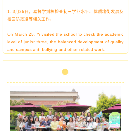
1. 3月25日，易督学到校检查初三学业水平、优质均衡发展及
校园防欺凌等相关工作。
On March 25, Yi visited the school to check the academic
level of junior three, the balanced development of quality
and campus anti-bullying and other related work.