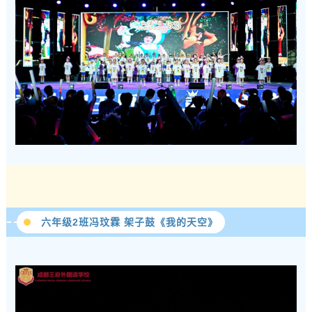
六年级2班冯玟霖 架子鼓《我的天空》