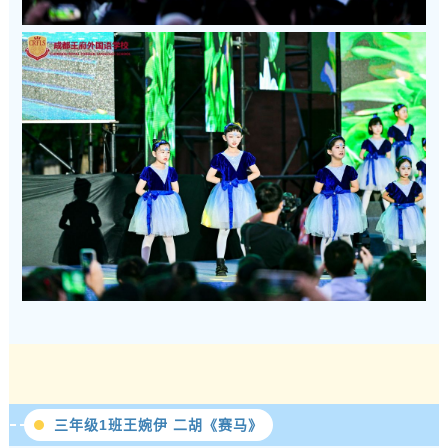
三年级1班王婉伊 二胡《赛马》