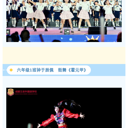
六年级1班钟于辰佩 街舞《霍元甲》