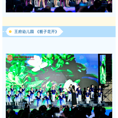
王府幼儿园 《栀子花开》