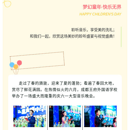
梦幻童年·快乐无界
HAPPY CHILDREN'S DAY
聆听音乐，享受美的洗礼；
和我们一起，欣赏这场美妙的聆听盛宴与视觉盛典！
走过了春的旖旎，
迎来了夏的蓬勃；
看遍了春回大地，
赏尽了鲜花满园。
在热情似火的六月，
成都王府外国语学校
举办了一场盛大而隆重的
庆六一大型音乐晚会
。