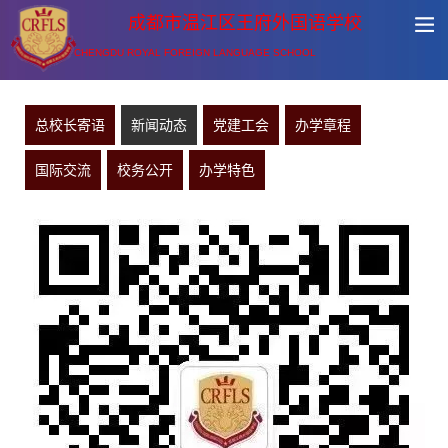
成都市温江区王府外国语学校
CHENGDU ROYAL FOREIGN LANGUAGE SCHOOL
总校长寄语
新闻动态
党建工会
办学章程
国际交流
校务公开
办学特色