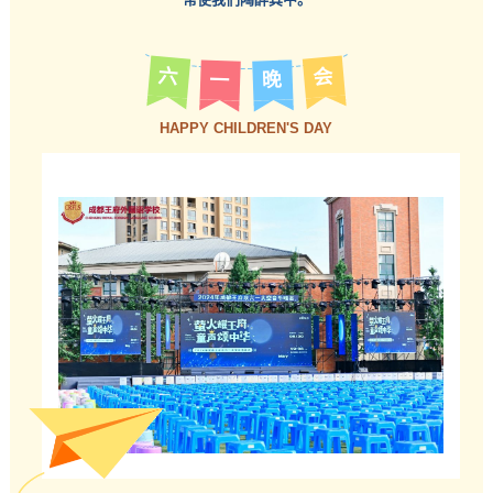
六
会
一
晚
HAPPY CHILDREN'S DAY