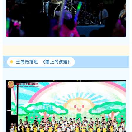
王府衔接班 《崖上的波妞》