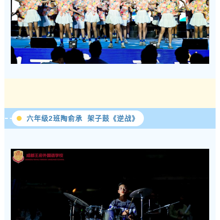
六年级2班陶俞承 架子鼓《逆战》