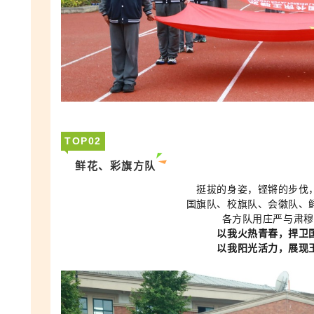
TOP
0
2
鲜花、彩旗方队
挺拔的身姿，铿锵的步伐
国旗队、校旗队、会徽队、
各方队用庄严与肃穆
以我火热青春，捍卫
以我阳光活力，展现