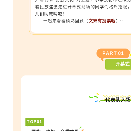
着民族盛装走进开幕式现场的同学们格外抢眼
儿们助威呐喊！
一起来看看精彩回顾（
文末有投票哦
）~
PART.
0
1
开幕式
SPORT
代表队入场
TOP
0
1