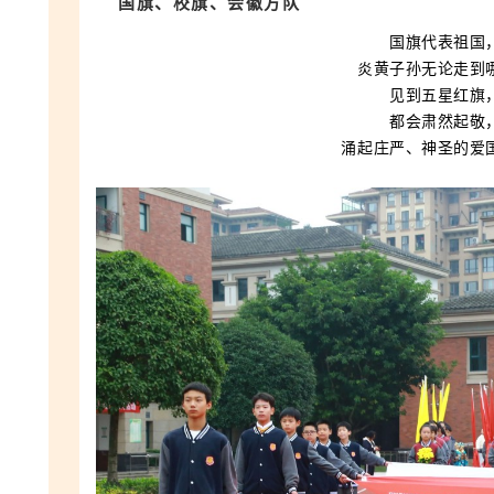
国旗、校旗、会徽方队
国旗代表祖国
炎黄子孙无论走到
见到五星红旗
都
会肃然起敬
涌起庄严、神圣的爱