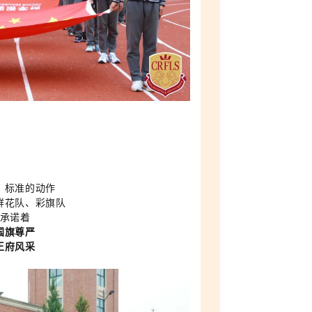
，标准的动作
鲜花队
、
彩旗队
承诺着
国旗尊严
王府风采