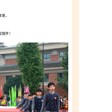
，
哪里，
，
，
国情怀！