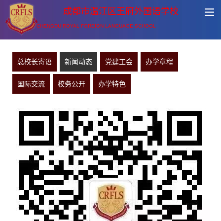
成都市温江区王府外国语学校
CHENGDU ROYAL FOREIGN LANGUAGE SCHOOL
总校长寄语
新闻动态
党建工会
办学章程
国际交流
校务公开
办学特色