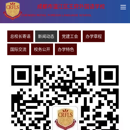
成都市温江区王府外国语学校
CHENGDU ROYAL FOREIGN LANGUAGE SCHOOL
总校长寄语
新闻动态
党建工会
办学章程
国际交流
校务公开
办学特色