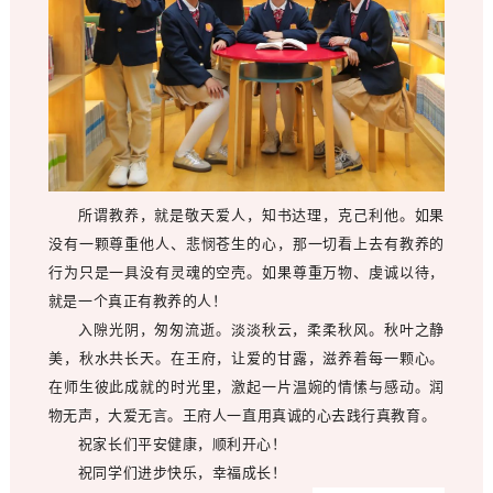
所谓教养，就是敬天爱人，知书达理，克己利他。如果
没有一颗尊重他人、悲悯苍生的心，那一切看上去有教养的
行为只是一具没有灵魂的空壳。如果尊重万物、虔诚以待，
就是一个真正有教养的人！
入隙光阴，匆匆流逝。淡淡秋云，柔柔秋风。秋叶之静
美，秋水共长天。在王府，让爱的甘露，滋养着每一颗心。
在师生彼此成就的时光里，激起一片温婉的情愫与感动。润
物无声，大爱无言。王府人一直用真诚的心去践行真教育。
祝家长们平安健康，顺利开心！
祝同学们进步快乐，幸福成长！