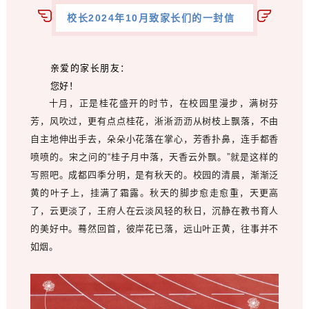
校长2024年10月致家长们的一封信
亲爱的家长朋友：
您好！
十月，正是桂花盛开的时节，在校园里漫步，满树芬
芳，风吹过，更有点点桂花，淅淅沥沥从树枝上飘落，不由
自主地伸出手去，朵朵小花落在掌心，芳香扑鼻，连手都香
喷喷的。宋之问的“桂子月中落，天香云外飘。”就是这样的
写照吧。成都四季分明，是有秋天的。校园的清晨，渐渐泛
黄的叶子上，挂满了霜露。秋天的脚步愈走愈重，天更高
了，云更淡了，王府人在云淡风轻的秋日，沉静在教书育人
的美好中。蓦然回首，彼岸花已落，远山叶正黄，往事并不
如烟。