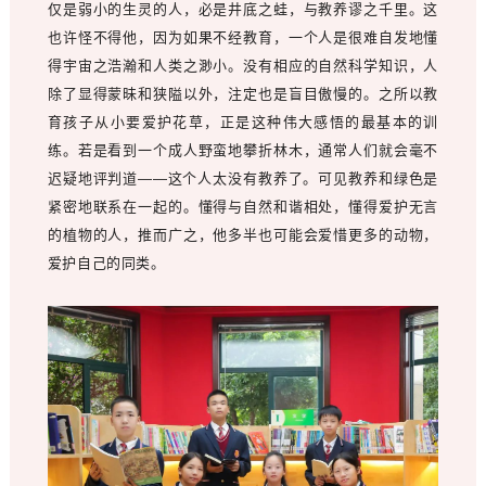
仅是弱小的生灵的人，必是井底之蛙，与教养谬之千里。这
也许怪不得他，因为如果不经教育，一个人是很难自发地懂
得宇宙之浩瀚和人类之渺小。没有相应的自然科学知识，人
除了显得蒙昧和狭隘以外，注定也是盲目傲慢的。之所以教
育孩子从小要爱护花草，正是这种伟大感悟的最基本的训
练。若是看到一个成人野蛮地攀折林木，通常人们就会毫不
迟疑地评判道——这个人太没有教养了。可见教养和绿色是
紧密地联系在一起的。懂得与自然和谐相处，懂得爱护无言
的植物的人，推而广之，他多半也可能会爱惜更多的动物，
爱护自己的同类。