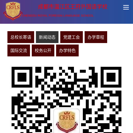
成都市温江区王府外国语学校
CHENGDU ROYAL FOREIGN LANGUAGE SCHOOL
总校长寄语
新闻动态
党建工会
办学章程
国际交流
校务公开
办学特色