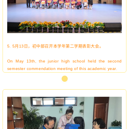
5.
5月13日，初中部召开本学年第二学期表彰大会
。
On May 13th, the junior high school held the second
semester commendation meeting of this academic year.