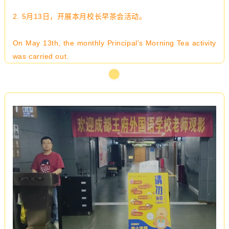
2.
5月13日，开展本月校长早茶会活动
。
On May 13th, the monthly Principal's Morning Tea activity
was carried out.