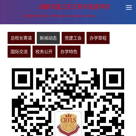
成都市温江区王府外国语学校
CHENGDU ROYAL FOREIGN LANGUAGE SCHOOL
总校长寄语
新闻动态
党建工会
办学章程
国际交流
校务公开
办学特色