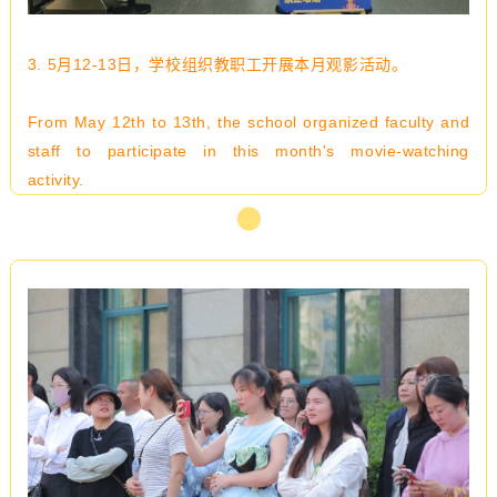
3.
5月12-13日，学校组织教职工开展本月观影活动。
From May 12th to 13th, the school organized faculty and
staff to participate in this month's movie-watching
activity.