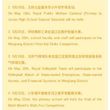
1. 5月18日，王府公益嘉年华小升初专场活动。
On May 18th, Royal Public Welfare Carnival (Primary to
Junior High School Special Session) will be held.
2. 5月20日，学校教职工参加温江区救护技能大赛。
On May 20th, school faculty and staff will participate in the
Wenjiang District First Aid Skills Competition.
3. 5月19日，王府气排球队参加温江区国资国企及财政金融系统
气排球比赛。
On May 19th, Royal Volleyball Team will participate in the
Volleyball Match of State-owned Enterprises, State-owned
Assets, and Financial Systems in Wenjiang District.
4. 5月22日，小学部开展数学月之数学智趣赛决赛。
On May 22nd, the primary school will hold the final of the
Math Month's Math Fun Competition.