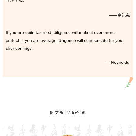
——雷诺兹
If you are quite talented, diligence will make it even more
perfect; if you are average, diligence will compensate for your
shortcomings.
— Reynolds
图
文 编 | 品牌宣传部