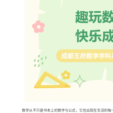
数学从不只是书本上的数字与公式，它也出现在生活的每