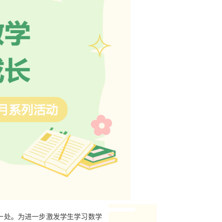
一处。为进一步激发学生学习数学