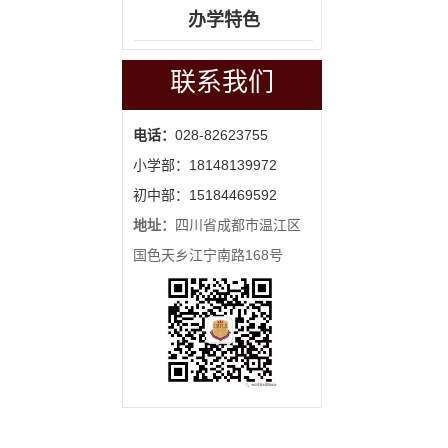
办学特色
联系我们
电话：
028-82623755
小学部：18148139972
初中部：15184469592
地址：
四川省成都市温江区
国色天乡江宁南路168号