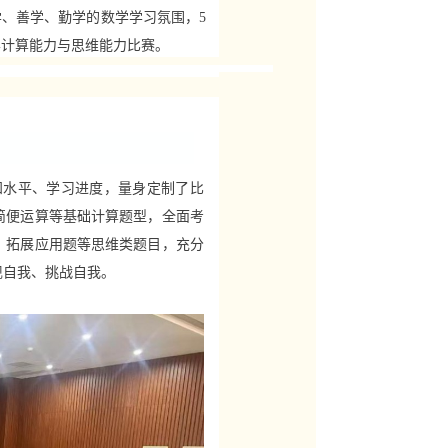
、善学、勤学的数学学习氛围，5
学计算能力与思维能力比赛。
知水平、学习进度，量身定制了比
简便运算等基础计算题型，全面考
、拓展应用题等思维类题目，充分
现自我、挑战自我。