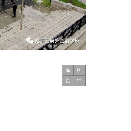
深
切
哀
悼