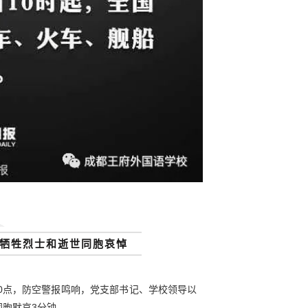
牺牲烈士和逝世同胞哀悼
10点，防空警报鸣响，党支部书记、学校领导以
胞默哀3分钟。