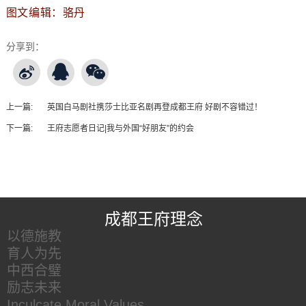
图文编辑：骆丹
分享到：
上一篇:
英国白马剧社携莎士比亚名剧再登成都王府 好剧不容错过！
下一篇:
王府志愿者日记|我与外国“好朋友”的约会
王府友情链接
成都王府理念
以德施教
育人为先
中西合璧
励志未来
Inculcate Moral Values