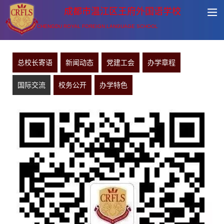
成都市温江区王府外国语学校
CHENGDU ROYAL FOREIGN LANGUAGE SCHOOL
总校长寄语
新闻动态
党建工会
办学章程
国际交流
校务公开
办学特色