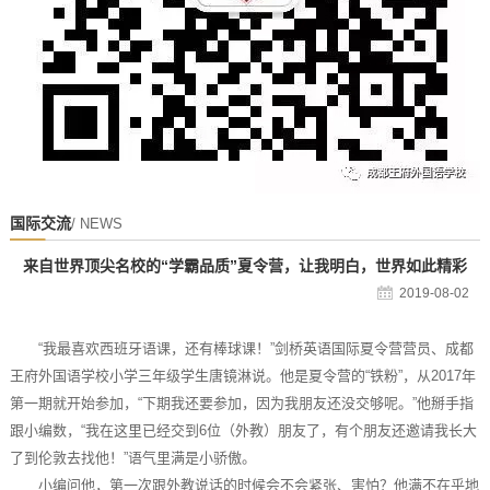
国际交流
/ NEWS
来自世界顶尖名校的“学霸品质”夏令营，让我明白，世界如此精彩
2019-08-02
“我最喜欢西班牙语课，还有棒球课！”剑桥英语国际夏令营营员、成都
王府外国语学校小学三年级学生唐镜淋说。他是夏令营的“铁粉”，从2017年
第一期就开始参加，“下期我还要参加，因为我朋友还没交够呢。”他掰手指
跟小编数，“我在这里已经交到6位（外教）朋友了，有个朋友还邀请我长大
了到伦敦去找他！”语气里满是小骄傲。
小编问他，第一次跟外教说话的时候会不会紧张、害怕？他满不在乎地