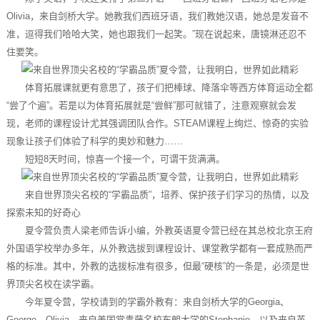
Olivia，来自剑桥大学。她教我们西班牙语，我们教她汉语，她总是发音不
准，逗得我们哈哈大笑，她也跟我们一起笑。”现在说起来，唐镜淋还忍不
住要笑。
体育拓展课就更有意思了，孩子们把棒球、降落伞等西方体育运动全都
“尝了个遍”。若是以为体育拓展就是“尝鲜”那可就错了，注意观察就会发
现，老师的课程设计尤其强调团队合作。STEAM课程上绚烂、惊奇的实验
现象让孩子们体验了科学的奥妙和魅力……
短短8天时间，惊喜一个接一个，可谓干货满满。
来自世界顶尖名校的“学霸品质”，培养、保护孩子们学习的热情，以及
探索未知的好奇心
夏令营负责人梁老师告诉小编，外教英语夏令营已经在其总校北京王府
外国语学校举办多年，从外教选拔到课程设计、课堂教学都有一套成熟而严
格的标准。其中，外教的选拔标准有很多，但最“硬核”的一条是，必须是世
界顶尖名校在读学霸。
今年夏令营，学校请到的学霸外教有：来自剑桥大学的Georgia、
George、Olivia，来自美国常青藤名校布朗大学的Stephanie，以及来自英