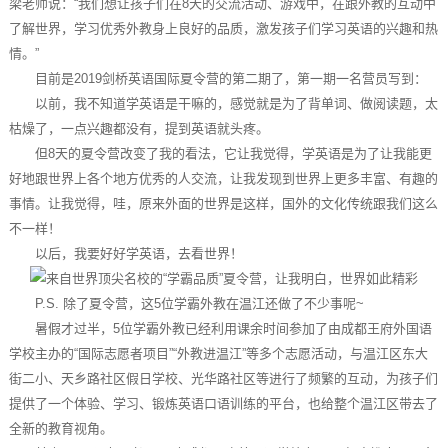
梁老师说：“我们想让孩子们在8天的交流活动、游戏中，在跟外教的互动中
了解世界，学习优秀外教身上良好的品质，激发孩子们学习英语的兴趣和热
情。”
目前是2019剑桥英语国际夏令营的第二期了，第一期一名营员写到：
以前，我不知道学英语是干嘛的，感觉就是为了背单词、做阅读题，太
枯燥了，一点兴趣都没有，提到英语就头疼。
但8天的夏令营改变了我的看法，它让我觉得，学英语是为了让我能更
好地跟世界上各个地方优秀的人交流，让我发现到世界上更多丰富、有趣的
事情。让我觉得，哇，原来外面的世界是这样，国外的文化传统跟我们这么
不一样！
以后，我要好好学英语，去看世界！
P.S. 除了夏令营，这5位学霸外教在温江还做了不少事呢~
暑假才过半，5位学霸外教已经利用课余时间参加了由成都王府外国语
学校主办的“国际志愿者项目”“外教进温江”等多个志愿活动，与温江区东大
街二小、天乡路社区假日学校、光华路社区等进行了频繁的互动，为孩子们
提供了一个体验、学习、锻炼英语口语训练的平台，也给整个温江区带去了
全新的教育视角。