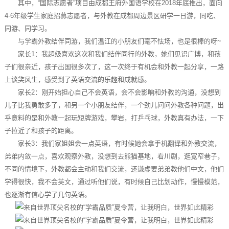
其中，“国际志愿者”项目由成都王府外国语学校在2018年底推出，面向
4-6年级学生家庭招募志愿者，与外教在成都周边景区研学一日游，同吃、
同游、同学习。
与学霸外教结伴同游，我们温江的小朋友们毫不怯场，也是很棒的呀~
家长1：我超级喜欢这次和我们结伴同行的外教，她们见识广博，和孩
子们很亲近，孩子出国很多次了，这一次终于有机会和外教一起分享，一路
上谈笑风生，感受到了英语交流的乐趣和成就感。
家长2：刚开始担心自己不会英语，会不会影响和外教的沟通，没想到
儿子比我勇敢多了，和另一个小朋友结伴，一个劲儿问问外教各种问题，出
乎意料的是和外教一起玩短牌游戏，攀岩，打乒乓球，外教真有办法，一下
子拉近了和孩子的距离。
家长3：我们家姐姐会一点英语，有时候她会拿手机翻译和外教交流，
弟弟内敛一点，喜欢观察外教，没想到去熊猫基地，看川剧，逛宽窄巷子，
不同的情境下，外教都会主动和我们交流，还谦虚要弟弟教他们中文，他们
学得很快，我不会英文，通过听他们说，有时候自己比划动作，慢慢模范，
也逐渐有信心学了几句英语。