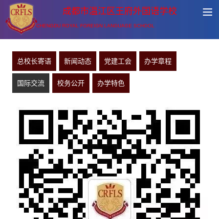
成都市温江区王府外国语学校
CHENGDU ROYAL FOREIGN LANGUAGE SCHOOL
总校长寄语
新闻动态
党建工会
办学章程
国际交流
校务公开
办学特色