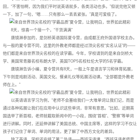
回，“不害怕啊，因为我们平时说英语就多，各类活动也多。”但说完他又顿
一下，加了一句，“嗯……只有那么一丢丢紧张。”真是可爱极了。
8天，惊喜一个接一个，“干货满满”
唐镜淋参加的，是剑桥英语国际夏令营，由成都王府外国语学校主办。
与一般的夏令营不同，这里的外教老师都是经过顶尖名校“实名认证”的——
他们都是来自世界顶尖名校的在读学霸。今年，学校请到的是来自剑桥大
学、美国常青藤名校布朗大学、英国TOP5名校杜伦大学的5名学霸。
唐镜淋告诉小编，夏令营共有8天，一般上午是语言学习和体育拓展，
下午则是戏剧活动、英国文化、餐桌礼仪等拓展活动课。“全部都是外教老
师在上。”
以英语语言学习为例，“老师不会塞给我们一大堆单词让我们记，而是
通过各种拓展让我们在应用中认识这些单词，非常有意思。”比如，近期英
国选举了新首相，老师就截取新闻中的一小段，围绕“首相”、“警察”等单词
进行讲解。同时，还延伸讲解了美国总统、中国主席等，这样的学习不仅让
孩子们记住了单词、单词的用法，更了解了中西方文化的差异。
除了英语，学校还安排了第二外语——西班牙语课，“西班牙语老师是