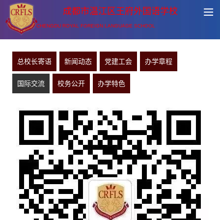
成都市温江区王府外国语学校
CHENGDU ROYAL FOREIGN LANGUAGE SCHOOL
总校长寄语
新闻动态
党建工会
办学章程
国际交流
校务公开
办学特色