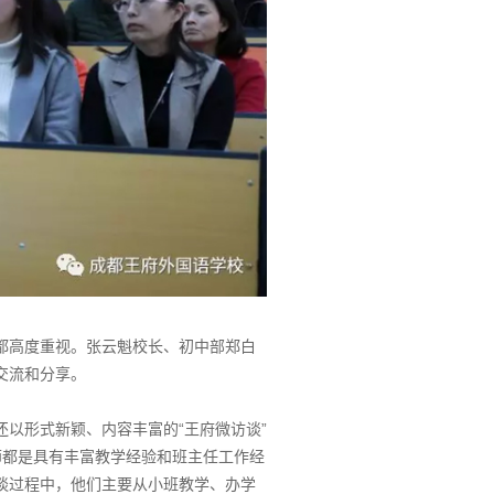
都高度重视。张云魁校长、初中部郑白
交流和分享。
以形式新颖、内容丰富的“王府微访谈”
师都是具有丰富教学经验和班主任工作经
谈过程中，他们主要从小班教学、办学