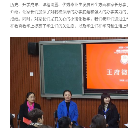
历史、升学成果、课程设置、优秀毕业生发展五个方面和家长分享
介绍，让家长们加深了对我校深厚的办学底蕴和强大的办学实力的
成绩。同时，对家长们尤其关心的小班化教学，我们老师们通过生
在教育教学上提高了学生们的关注度，以及学生们在学习和生活上