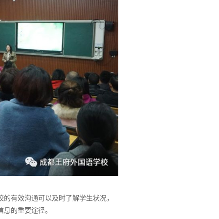
校的有效沟通可以及时了解学生状况，
信息的重要途径。