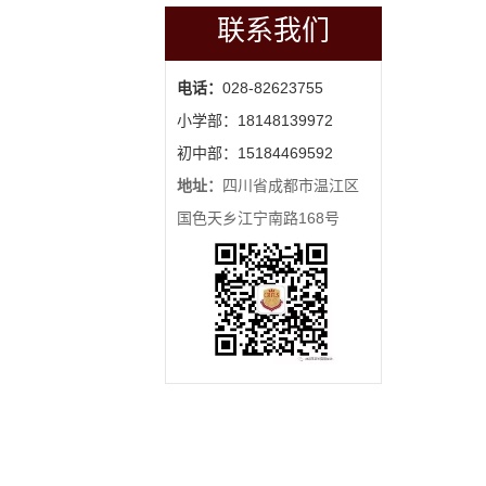
联系我们
电话：
028-82623755
小学部：18148139972
初中部：15184469592
地址：
四川省成都市温江区
国色天乡江宁南路168号