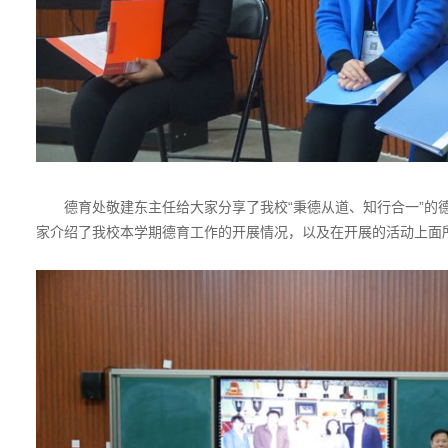
德育处敬建东主任给大家分享了我校“秉德从道、知行合一”的
家介绍了我校本学期德育工作的开展情况，以及在开展的活动上面