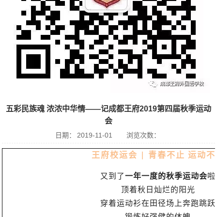
五彩民族魂 浓浓中华情——记成都王府2019第四届秋季运动
会
日期：
2019-11-01
浏览次数：
王府校运会
青春不止
运动不
|
又到了
一年一度的秋季运动会
啦
顶着秋日灿烂的阳光
穿着运动衫在田径场上奔跑跳跃
锻炼好强健的体魄