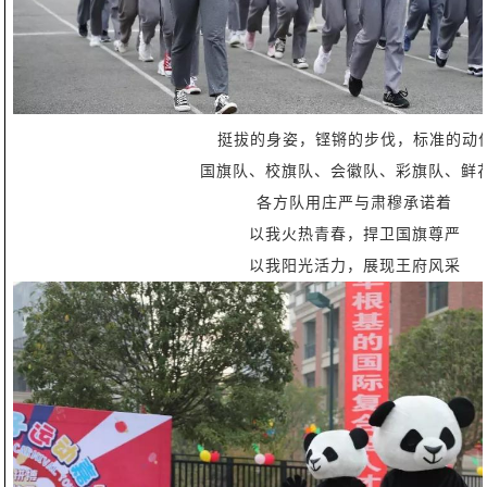
挺拔的身姿，铿锵的步伐，标准的动
国旗队、校旗队、会徽队、彩旗队、鲜
各方队用庄严与肃穆承诺着
以我火热青春，捍卫国旗尊严
以我阳光活力，展现王府风采