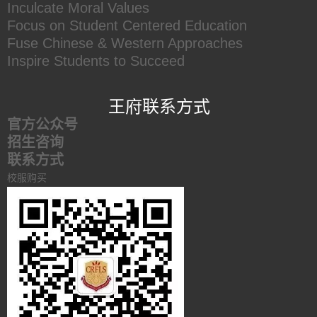
Inculcate Moral Values
Focus on Student Centered Education
Fuse Chinese & Western Approaches
Inspire Students to Succeed
王府联系方式
官方公众号
招生咨询
联系方式
校服购买