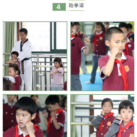
跆拳道
4