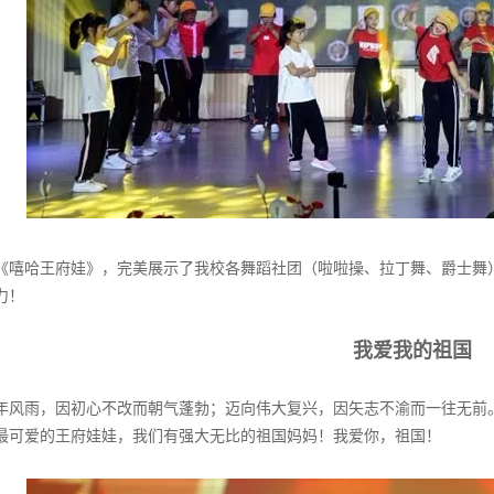
《嘻哈王府娃》，完美展示了我校各舞蹈社团（啦啦操、拉丁舞、爵士舞
力！
我爱我的祖国
年风雨，因初心不改而朝气蓬勃；迈向伟大复兴，因矢志不渝而一往无前
最可爱的王府娃娃，我们有强大无比的祖国妈妈！我爱你，祖国！