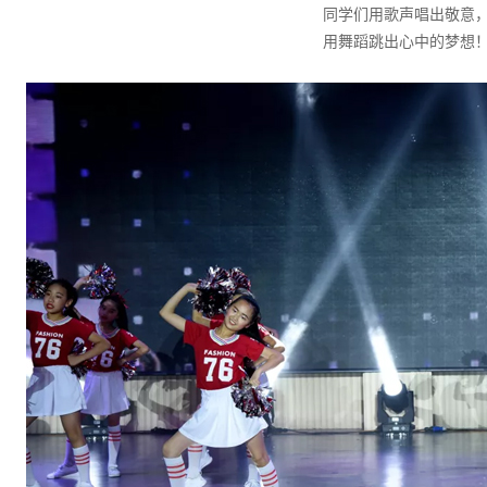
同学们用歌声唱出敬意
用舞蹈跳出心中的梦想