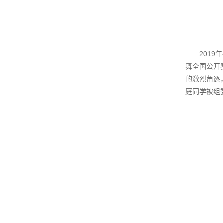
201
舞全国公开
的激烈角逐
庭同学被组