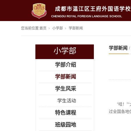
成都市温江区王府外国语学校
CHENGDU ROYAL FOREIGN LANGUAGE SCHOOL
您当前位置:
首页
小学部
学部新闻
学部新闻
小学部
学部介绍
学部新闻
学生风采
学生活动
“哇！
过全国各地
特色课程
班级园地