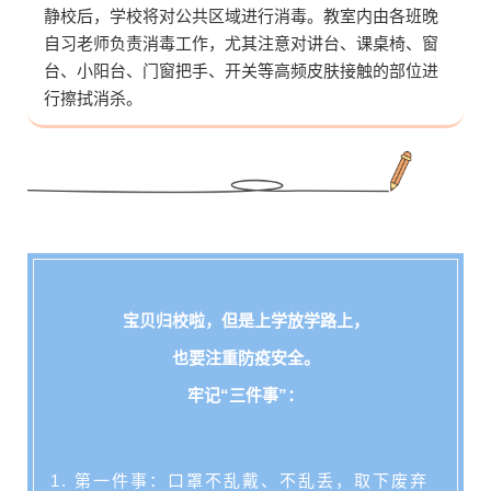
静校后，学校将对公共区域进行消毒。教室内由各班晚
自习老师负责消毒工作，尤其注意对讲台、课桌椅、窗
台、小阳台、门窗把手、开关等高频皮肤接触的部位进
行擦拭消杀。
宝贝归校啦，但是上学放学路上，
也要注重防疫安全。
牢记“三件事”：
1. 第一件事：口罩不乱戴、不乱丢，取下废弃