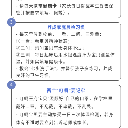
- 请每天携带
健康卡
（家长每日提醒学生妥善保
管并按要求填写、佩戴）。
3
养成家庭晨检习惯
- 每天早晨到校前，一看，二问，三测量：
①一看：看宝贝精神状态；
②二问：询问宝贝有无身体不适；
③三测：每日起床后用水银温度计为宝贝测量体
温，并如实填写健康卡。
- 教会“七步洗手法”，并督促孩子多练习，养成
良好的卫生习惯。
4
两个“叮嘱”要记牢
- 叮嘱王府宝贝“照顾好”自己的口罩，
在学校里
戴好口罩，不乱戴，不串戴，不乱丢。
- 叮嘱宝贝要主动接受一日三次体温检测，若
身
体有不适时要立刻告诉老师或家长。