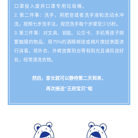
口罩投入废弃口罩专用垃圾桶。
2. 第二件事：洗手，用肥皂或者洗手液和流动水冲
洗，按照七步洗手法，规范洗手每个步骤至少15秒。
3. 第三件事：对文具、钥匙、公交卡、手机等孩子频
繁触摸的物品，用75%的酒精棉球或棉片擦拭表面进
行消毒，将外衣、外裤放置阳台等有阳光且通风良好
处，经常清洗衣物。
然后，家长就可以静待第二天到来，
再次接送“王府宝贝”啦