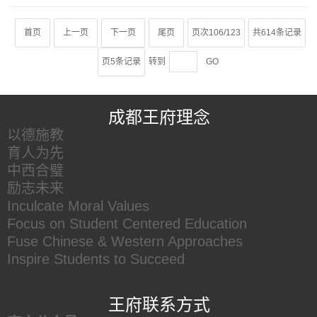
首页
上一页
下一页
尾页
页次106/123
共614条记录
页5条记录
转到
GO
王府友情链接
成都王府理念
以德施教
育人为先
中西合璧
励志未来
Inculcate Moral Values
Focus on Student Centered Education
Fuse Chinese & Western Approaches
Inspire Students to Succeed
王府联系方式