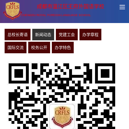
成都市温江区王府外国语学校
CHENGDU ROYAL FOREIGN LANGUAGE SCHOOL
总校长寄语
新闻动态
党建工会
办学章程
国际交流
校务公开
办学特色