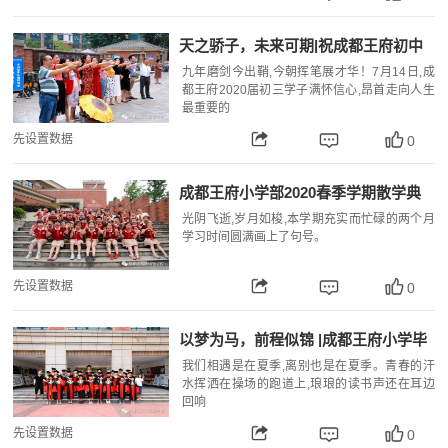
天之骄子，未来可期|祝成都王府初中
部2020届学子中考大捷
九年磨剑今出鞘,今朝挥笔展才华！7月14日,成
都王府2020届初三学子满怀信心,昂首走向人生
最重要的
先设置数据
0
成都王府小学部2020春季学期散学典
礼
光阴飞逝,岁月如梭,本学期充实而忙碌的两个月
学习时间圆满画上了句号。
先设置数据
0
以梦为马，前程似锦 |成都王府小学毕
业生特辑
我们相遇是在夏季,离别也是在夏季。青春的汗
水挥洒在操场的跑道上,琅琅的读书声还在耳边
回响
先设置数据
0