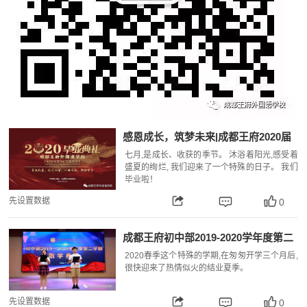
感恩成长，筑梦未来|成都王府2020届
毕业典礼
七月,是成长、收获的季节。 沐浴着阳光,感受着
盛夏的绚烂, 我们迎来了一个特殊的日子。 我们
毕业啦！
先设置数据
0
成都王府初中部2019-2020学年度第二
学期散学典礼
2020春季这个特殊的学期,在匆匆开学三个月后,
很快迎来了热情似火的结业夏季。
先设置数据
0