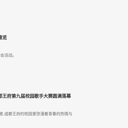
定
速览
早茶会活动。
都王府第九届校园歌手大赛圆满落幕
节里,成都王府的校园里弥漫着青春的热情与
如