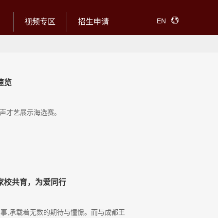
EN
视频专区
招生申请
速览
春之声才艺展示海选赛。
家校共育，为爱同行
大事,承载着无数的期待与憧憬。而与成都王