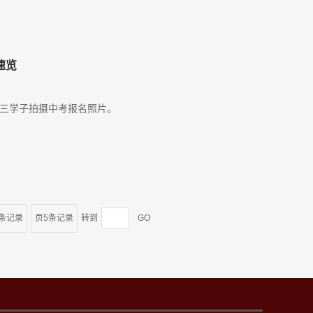
速览
体初三学子拍摄中考报名照片。
4条记录
页5条记录
转到
GO