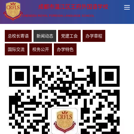
成都市温江区王府外国语学校
CHENGDU ROYAL FOREIGN LANGUAGE SCHOOL
总校长寄语
新闻动态
党建工会
办学章程
国际交流
校务公开
办学特色