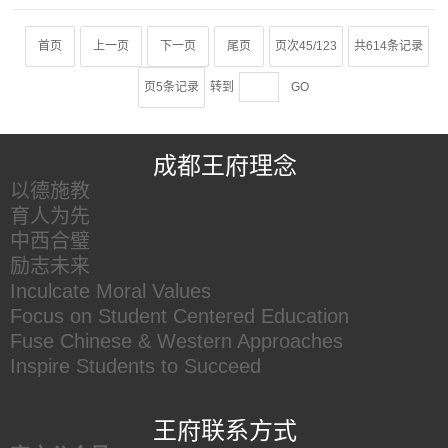
首页
上一页
下一页
尾页
页次45/123
共614条记录
页5条记录
转到
GO
王府友情链接
成都王府理念
以德施教
育人为先
中西合璧
励志未来
Inculcate Moral Values
Focus on Student Centered Education
Fuse Chinese & Western Approaches
Inspire Students to Succeed
王府联系方式