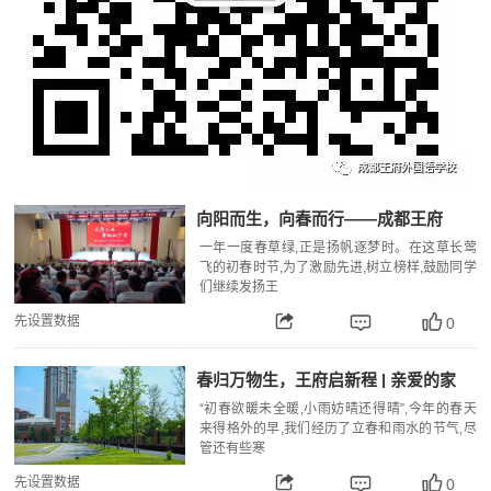
向阳而生，向春而行——成都王府
2022-2023学年春季学期表彰大会
一年一度春草绿,正是扬帆逐梦时。在这草长莺
飞的初春时节,为了激励先进,树立榜样,鼓励同学
们继续发扬王
先设置数据
0
春归万物生，王府启新程 | 亲爱的家
长，请您查收二月校长来信
“初春欲暖未全暖,小雨妨晴还得晴”,今年的春天
来得格外的早,我们经历了立春和雨水的节气,尽
管还有些寒
先设置数据
0