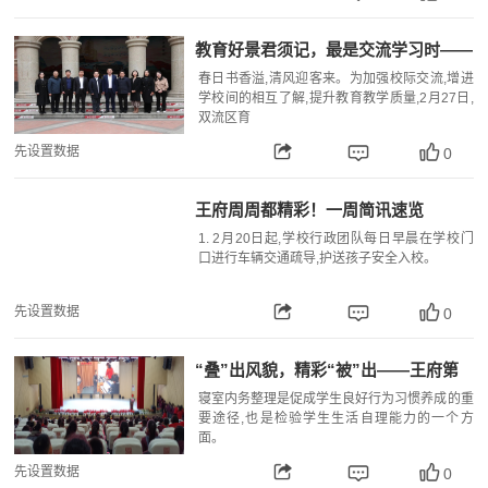
教育好景君须记，最是交流学习时——
育仁菁英学校赴我校观摩研讨
春日书香溢,清风迎客来。为加强校际交流,增进
学校间的相互了解,提升教育教学质量,2月27日,
双流区育
先设置数据
0
王府周周都精彩！一周简讯速览
1. 2月20日起,学校行政团队每日早晨在学校门
口进行车辆交通疏导,护送孩子安全入校。
先设置数据
0
“叠”出风貌，精彩“被”出——王府第
四届内务整理比赛圆满结束
寝室内务整理是促成学生良好行为习惯养成的重
要途径,也是检验学生生活自理能力的一个方
面。
先设置数据
0