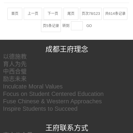
首页
上一页
下一页
尾页
页次78/123
共614条记录
页5条记录
转到
GO
王府友情链接
成都王府理念
以德施教
育人为先
中西合璧
励志未来
Inculcate Moral Values
Focus on Student Centered Education
Fuse Chinese & Western Approaches
Inspire Students to Succeed
王府联系方式