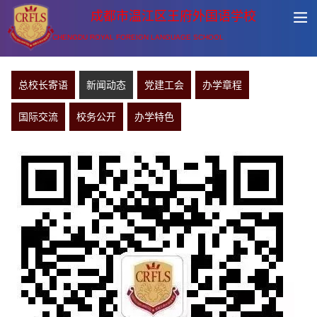
成都市温江区王府外国语学校
CHENGDU ROYAL FOREIGN LANGUAGE SCHOOL
总校长寄语
新闻动态
党建工会
办学章程
国际交流
校务公开
办学特色