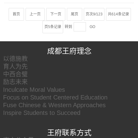
首页
上一页
下一页
尾页
页次9/123
共614条记录
页5条记录
转到
GO
王府友情链接
成都王府理念
以德施教
育人为先
中西合璧
励志未来
Inculcate Moral Values
Focus on Student Centered Education
Fuse Chinese & Western Approaches
Inspire Students to Succeed
王府联系方式