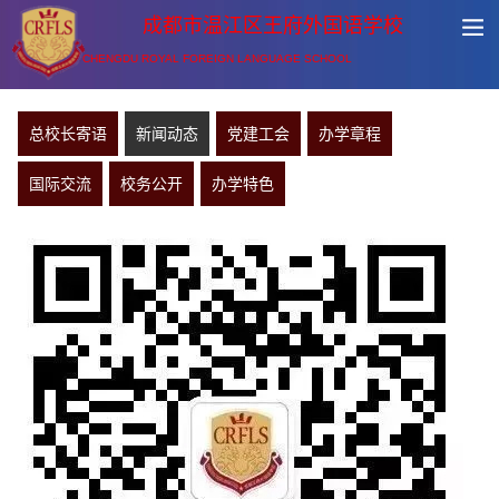
成都市温江区王府外国语学校
CHENGDU ROYAL FOREIGN LANGUAGE SCHOOL
总校长寄语
新闻动态
党建工会
办学章程
国际交流
校务公开
办学特色