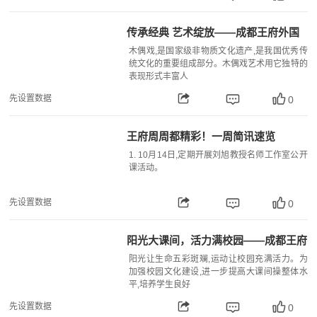
传承经典 艺术绽放——成都王府外国
语学校开展木偶戏进校园活动
木偶戏,是国家级非物质文化遗产,是我国优秀传
统文化的重要组成部分。木偶戏艺术用它独特的
表现形式丰富人
先设置数据
0
王府周周都精彩！一周简讯速览
1. 10月14日,定期开展刘旭教授名师工作室公开
课活动。
先设置数据
0
阳光大课间，活力满校园——成都王府
外国语学校举行室内课间操评比活动
阳光让生命五彩斑斓,运动让校园充满活力。为
加强校园文化建设,进一步提高大课间操整体水
平,培养学生良好
先设置数据
0