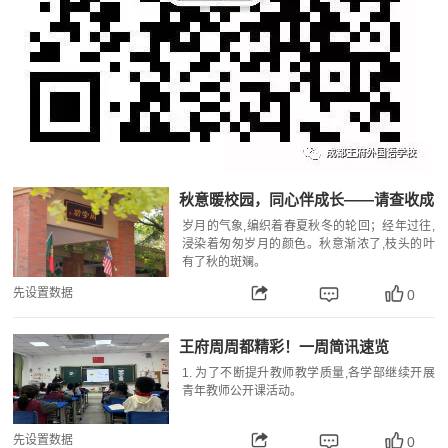
秋意暖校园，同心伴成长——请查收成
都王府10月校长来信
岁月的气象,编织着春夏秋冬的轮回；经年过往,
浸染着匆匆岁月的颜色。秋意渐浓了,枝头的叶
有了秋的斑斓。
先设置数据
0
王府周周都精彩！一周简讯速览
1. 为了不断提升教师教学质量,各学部继续开展
青年教师公开课活动。
先设置数据
0