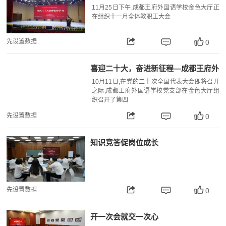
11月25日下午,成都王府外国语学校金色大厅正
在组织十一月全体教职工大会
先设置数据
0
喜迎二十大，奋进新征程—成都王府外
国语学校第四季度党员大会纪实
10月11日,在党的二十次全国代表大会即将召开
之际,成都王府外国语学校党支部在金色大厅组
织召开了第四
先设置数据
0
知识竞答促岗位成长
先设置数据
0
开一次会就交一次心