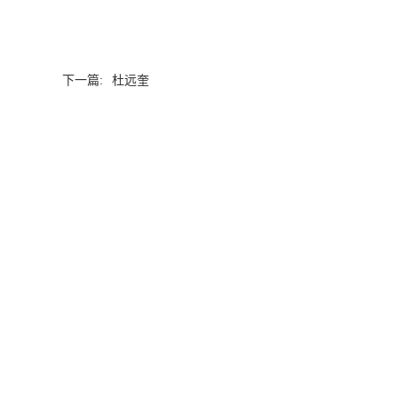
下一篇:
杜远奎