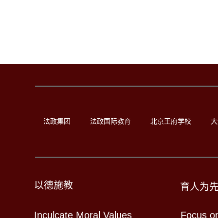
法政集团
法政国际教育
北京王府学校
大
以德施教
育人为
Inculcate Moral Values
Focus o