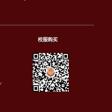
校服购买
）
/