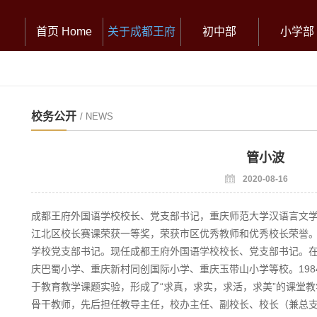
首页 Home
关于成都王府
初中部
小学部
校务公开
/ NEWS
管小波
2020-08-16
成都王府外国语学校校长、党支部书记，重庆师范大学汉语言文
江北区校长赛课荣获一等奖，荣获市区优秀教师和优秀校长荣誉
学校党支部书记。现任成都王府外国语学校校长、党支部书记。在
庆巴蜀小学、重庆新村同创国际小学、重庆玉带山小学等校。19
于教育教学课题实验，形成了“求真，求实，求活，求美”的课堂
骨干教师，先后担任教导主任，校办主任、副校长、校长（兼总