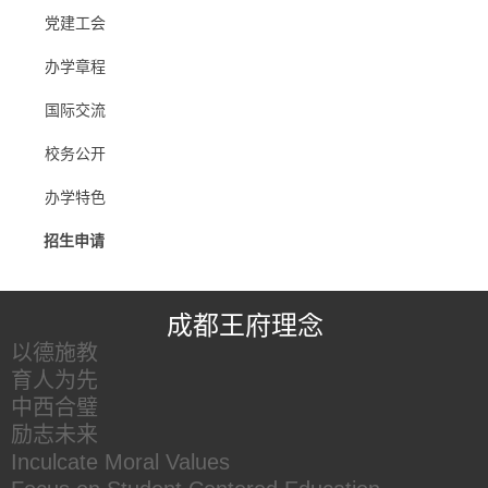
党建工会
办学章程
国际交流
校务公开
办学特色
招生申请
王府友情链接
成都王府理念
以德施教
育人为先
中西合璧
励志未来
Inculcate Moral Values