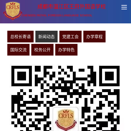
成都市温江区王府外国语学校
CHENGDU ROYAL FOREIGN LANGUAGE SCHOOL
总校长寄语
新闻动态
党建工会
办学章程
国际交流
校务公开
办学特色