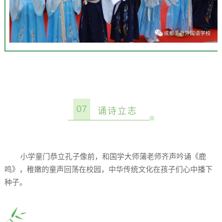
07
诵诗立志
小学童门恭立孔子像前，和国学大师蒲老师齐声吟诵《鹿
鸣》，稚嫩的童声回荡在校园，中华传统文化在孩子们心中播下
种子。