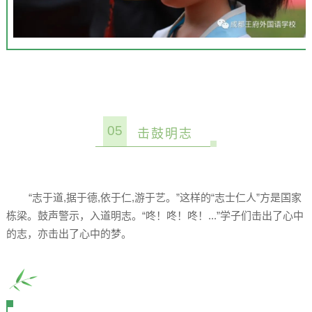
05
击鼓明志
“志于道,据于德,依于仁,游于艺。”这样的“志士仁人”方是国家
栋梁。鼓声警示，入道明志。“咚！咚！咚！...”学子们击出了心中
的志，亦击出了心中的梦。