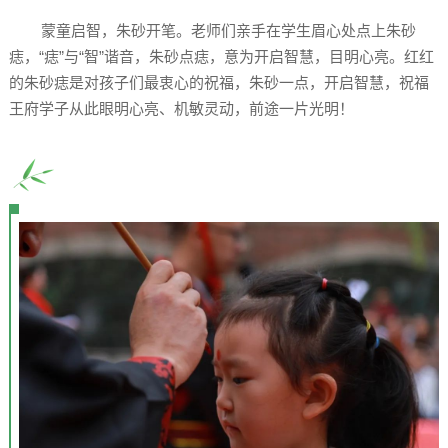
蒙童启智，朱砂开笔。老师们亲手在学生眉心处点上朱砂
痣，“痣”与“智”谐音，朱砂点痣，意为开启智慧，目明心亮。红红
的朱砂痣是对孩子们最衷心的祝福，朱砂一点，开启智慧，祝福
王府学子从此眼明心亮、机敏灵动，前途一片光明！