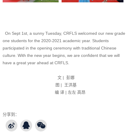
On Sept 1st, a sunny Tuesday, CRFLS welcomed our new grade
one students for the 2020-2021 academic year.
Students
participated in the opening ceremony with traditional Chinese
culture.
W
ith the new year begins, we are confident that we will
have a great year ahead at CRFLS.
文 | 彭娜
图 | 王洪基
编 译 | 左左 高昂
分享到：