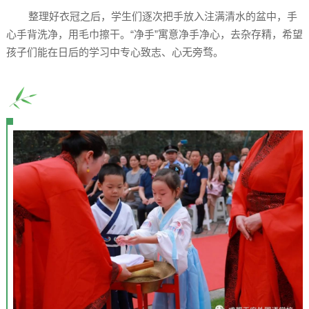
整理好衣冠之后，学生们逐次把手放入注满清水的盆中，手
心手背洗净，用毛巾擦干。“净手”寓意净手净心，去杂存精，希望
孩子们能在日后的学习中专心致志、心无旁骛。