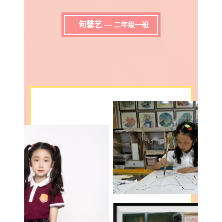
何馨艺 —
二年级一班
恒久的高级
恒久的高级，需
趋于中性、简
洁，同时又要满
足需求。