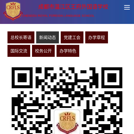
成都市温江区王府外国语学校
CHENGDU ROYAL FOREIGN LANGUAGE SCHOOL
总校长寄语
新闻动态
党建工会
办学章程
国际交流
校务公开
办学特色