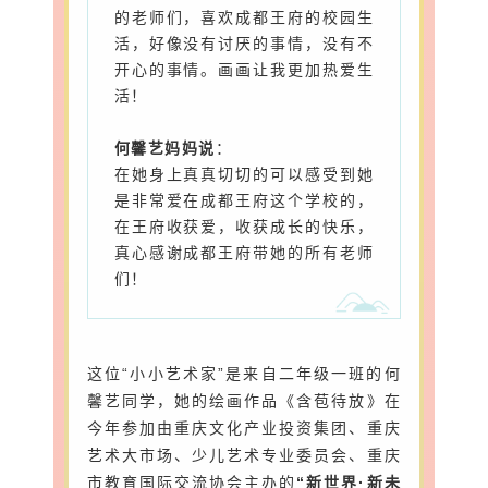
的老师们，喜欢成都王府的校园生
活，好像没有讨厌的事情，没有不
开心的事情。画画让我更加热爱生
活！
何馨艺妈妈说
：
在她身上真真切切的可以感受到她
是非常爱在成都王府这个学校的，
在王府收获爱，收获成长的快乐，
真心感谢成都王府带她的所有老师
们！
这位“小小艺术家”是来自二年级一班的何
馨艺同学，
她的绘画作品《含苞待放》在
今年参加
由重庆文化产业投资集团、
重庆
艺术大市场、
少儿艺术专业委员会、
重庆
市教育国际交流协会
主办的
“
新世界·新未