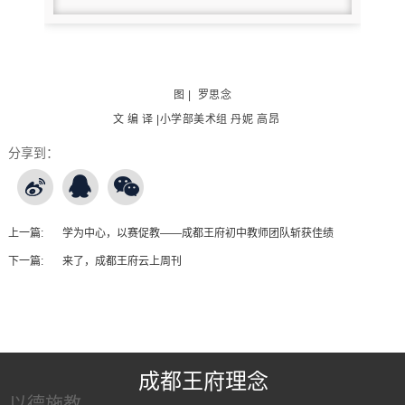
图 | 罗思念
文 编 译 |小学部美术组 丹妮 高昂
分享到：
上一篇:
学为中心，以赛促教——成都王府初中教师团队斩获佳绩
下一篇:
来了，成都王府云上周刊
王府友情链接
成都王府理念
以德施教