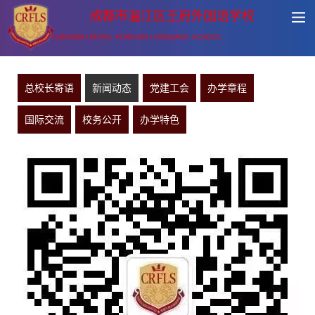
成都市温江区王府外国语学校
CHENGDU ROYAL FOREIGN LANGUAGE SCHOOL
总校长寄语
新闻动态
党建工会
办学章程
国际交流
校务公开
办学特色