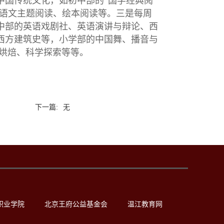
中国传统文化，如初中部的“国学经典阅
本语文主题阅读、绘本阅读等。三是每周
中部的英语戏剧社、英语演讲与辩论、西
西方建筑史等，小学部的中国舞、播音与
、烘焙、科学探索等等。
下一篇:
无
职业学院
北京王府公益基金会
温江教育网