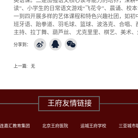
英语课。二是加强语文核心读写能力的培养，深耕
读”、小学生的日常语文游戏“飞花令”、晨诵、校
一到四开展多样的艺体课程和特色兴趣社团，如初
班牙语、跆拳道、羽毛球、篮球、波洛克、合唱、
主持、拉丁舞、葫芦丝、 尤克里里、棋艺、美术
分享到：
上一篇:
无
王府友情链接
连嘉汇教育集团
北京王府医院
运城王府学校
三亚城市