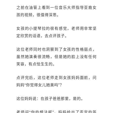
之前在油管上看到一位音乐大师指导亚裔女
孩的视频，很值得深思。
女孩的小提琴拉的很有感觉，老师用非常坚
定欣赏的话语，去点评孩子。
这位老师同时也洞察到了女孩的性格弱点，
虽然她演奏很流畅，但是她的脸上没有任何
笑容，有点怯生生的。
点评完后，这位老师走到女孩妈妈面前，问
妈妈“你觉得女儿她美吗”？
这位妈妈说：在孩子爸爸那里，是的。
老师问“你的想法呢”，妈妈给出了否定的答