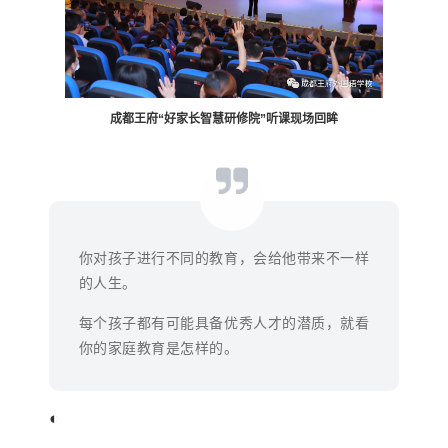
成都王府“好家长智慧研修院”听课现场回眸
你对孩子进行不同的教育，会给他带来不一样
的人生。
每个孩子都有可能具备优秀人才的潜质，就看
你的家庭教育是怎样的。
◐