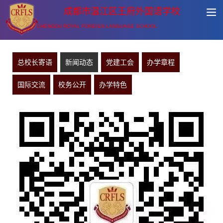
成都市温江区王府外国语学校
CHENGDU ROYAL FOREIGN LANGUAGE SCHOOL
总校长寄语
新闻动态
党建工会
办学章程
国际交流
校务公开
办学特色