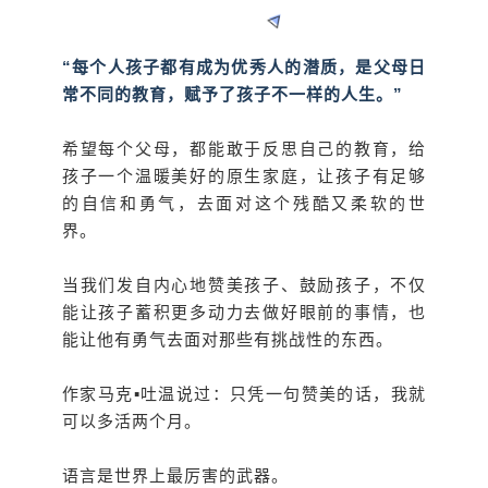
“每个人孩子都有成为优秀人的潜质，是父母日
常不同的教育，赋予了孩子不一样的人生。”
希望每个父母，都能敢于反思自己的教育，给
孩子一个温暖美好的原生家庭，让孩子有足够
的自信和勇气，去面对这个残酷又柔软的世
界。
当我们发自内心地赞美孩子、鼓励孩子，不仅
能让孩子蓄积更多动力去做好眼前的事情，也
能让他有勇气去面对那些有挑战性的东西。
作家马克▪吐温说过：只凭一句赞美的话，我就
可以多活两个月。
语言是世界上最厉害的武器。