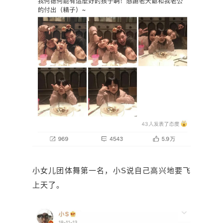
小女儿团体舞第一名，小S说自己高兴地要飞
上天了。