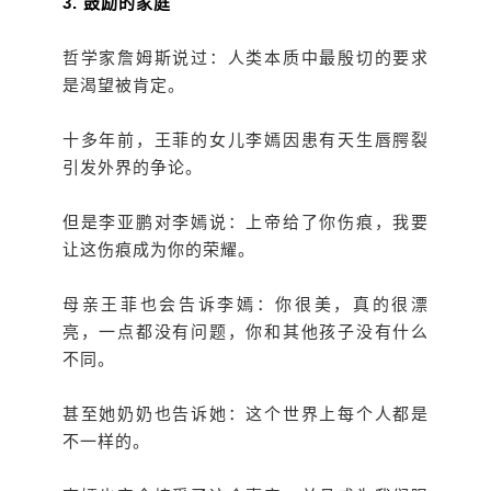
3. 鼓励的家庭
哲学家詹姆斯说过：人类本质中最殷切的要求
是渴望被肯定。
十多年前，王菲的女儿李嫣因患有天生唇腭裂
引发外界的争论。
但是李亚鹏对李嫣说：上帝给了你伤痕，我要
让这伤痕成为你的荣耀。
母亲王菲也会告诉李嫣：你很美，真的很漂
亮，一点都没有问题，你和其他孩子没有什么
不同。
甚至她奶奶也告诉她：这个世界上每个人都是
不一样的。