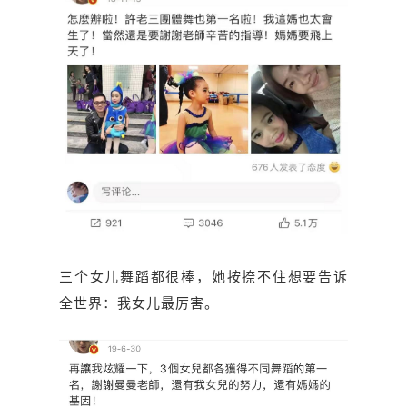
三个女儿舞蹈都很棒，她按捺不住想要告诉
全世界：我女儿最厉害。