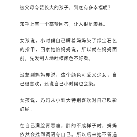
被父母夸赞长大的孩子，到底有多幸福呢？
知乎上有一个高赞回答，让人很是羡慕。
女孩说，小时候自己瞒着妈妈染了绿宝石色
的指甲，回家她怕妈妈说，所以就在妈妈面
前，先发制人地吐槽颜色不好看。
没想到妈妈却说，这个颜色可爱又少女，自
己很喜欢，还说自己小时候也会染。
女孩说，妈妈从小到大特别喜欢对自己吹彩
虹屁。
在自己满脸青春痘，胖的不成样子时，妈妈
依然会找到词语夸自己。所以后来她不管遇