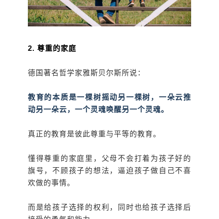
2. 尊重的家庭
德国著名哲学家雅斯贝尔斯所说：
教育的本质是一棵树摇动另一棵树，一朵云推
动另一朵云，一个灵魂唤醒另一个灵魂。
真正的教育是彼此尊重与平等的教育。
懂得尊重的家庭里，父母不会打着为孩子好的
旗号，不顾孩子的想法，逼迫孩子做自己不喜
欢做的事情。
而是给孩子选择的权利，同时也给孩子选择后