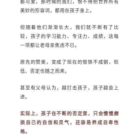
都可爱，那时候的我们，恨不得把世界所有
美妙的形容词，都用在孩子身上。
但随着他们渐渐长大，我们就不断有了比
较，孩子的学习能力、专注力、成绩，这每
一项都让老母亲焦虑不已。
原先的赞美，变成了现在的恨铁不成钢，贬
低、否定也随之而来。
甚至有父母认为，越打击孩子，孩子越会上
进。
实际上，孩子在不断的否定里，只会慢慢磨
损自己的自信和灵气，还容易养成自卑性
格。